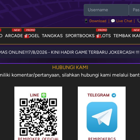
📱 Download
|
💬 Live Chat
|

NEW
PROMO
PROMO
NEW
NO
ARCADE
TOGEL
TANGKAS
SPORTBOOKS
SLOTS
TEMBAK IKA
 ONLINE!!!
7/8/2026 - KINI HADIR GAME TERBARU JOKERCASH !!! A
HUBUNGI KAMI
liki komentar/pertanyaan, silahkan hubungi kami melalui bant
REMIPOKER_OFFICIAL
REMIPOKERCS