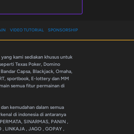
AIN
VIDEO TUTORIAL
SPONSORSHIP
 yang kami sediakan khusus untuk
seperti Texas Poker, Domino
 Bandar Capsa, Blackjack, Omaha,
RT, sportbook, E-lottery dan MM
rmain semua fitur permainan di
dan kemudahan dalam semua
kenal di indonesia di antaranya
 PERMATA, SINARMAS, PANIN ,
 , LINKAJA , JAGO , GOPAY ,