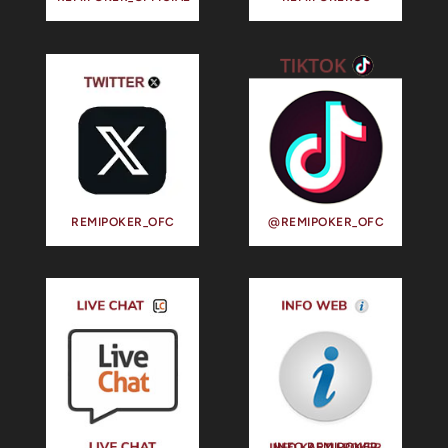
REMIPOKER_OFC
@REMIPOKER_OFC
INFO REMIPOKER