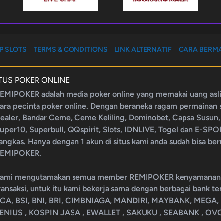
P SLOTS
TERMS & CONDITIONS
LINK ALTERNATIF
CARA BERM
TUS POKER ONLINE
EMIPOKER adalah media poker online yang memakai uang asli
ara pecinta poker online. Dengan beraneka ragam permainan 
ealer, Bandar Ceme, Ceme Keliling, Dominobet, Capsa Susun,
uper10, Superbull, QQspirit, Slots, IDNLIVE, Togel dan E-SPO
angkas. Hanya dengan 1 akun di situs kami anda sudah bisa be
EMIPOKER.
ami mengutamakan semua member REMIPOKER kenyamanan 
ransaksi, untuk itu kami bekerja sama dengan berbagai bank ter
CA, BSI, BNI, BRI, CIMBNIAGA, MANDIRI, MAYBANK, MEGA,
ENIUS , KOSPIN JASA , EWALLET , SAKUKU , SEABANK , OVO